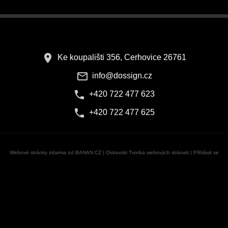
Ke koupališti 356, Cerhovice 26761
info@dossign.cz
+420 722 477 623
+420 722 477 625
Webové stránky zdarma
od
BANAN.CZ
|
Ostravski Tvorba webových stránek
|
Přihlásit se