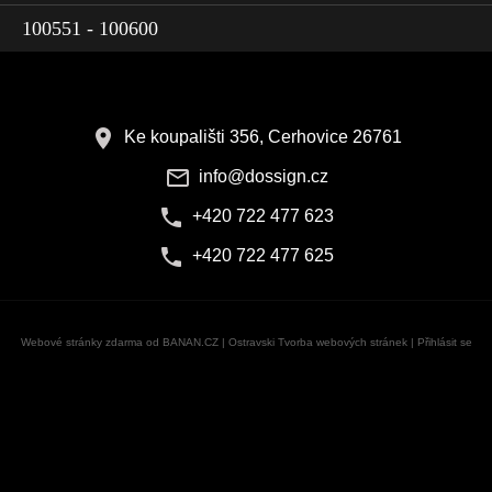
100551 - 100600
Ke koupališti 356, Cerhovice 26761
info@dossign.cz
+420 722 477 623
+420 722 477 625
Webové stránky zdarma
od
BANAN.CZ
|
Ostravski Tvorba webových stránek
|
Přihlásit se