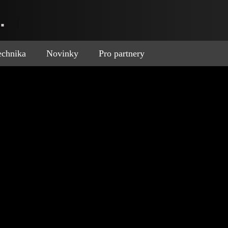
.
technika
Novinky
Pro partnery