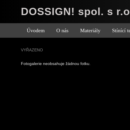
DOSSIGN! spol. s r.o
Úvodem
O nás
Materiály
Stínící 
VYŘAZENO
Fotogalerie neobsahuje žádnou fotku.