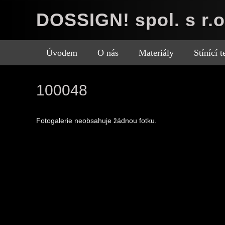
DOSSIGN! spol. s r.o
Úvodem
O nás
Materiály
Stínící 
100048
Fotogalerie neobsahuje žádnou fotku.