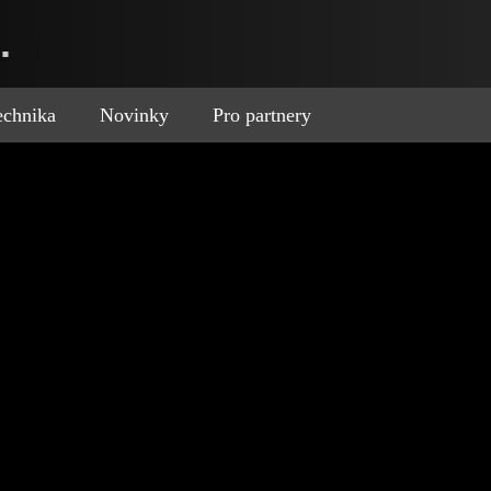
.
technika
Novinky
Pro partnery