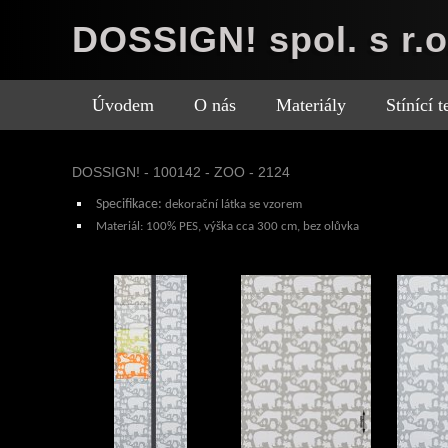
DOSSIGN! spol. s r.o
Úvodem
O nás
Materiály
Stínící 
DOSSIGN! - 100142 - ZOO - 2124
Specifikace:
dekorační látka se vzorem
Materiál:
100% PES, výška cca 300 cm, bez olůvka