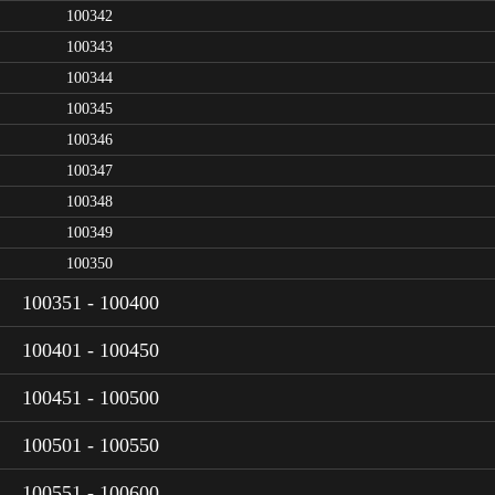
100342
100343
100344
100345
100346
100347
100348
100349
100350
100351 - 100400
100401 - 100450
100451 - 100500
100501 - 100550
100551 - 100600