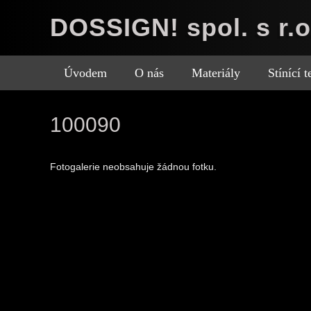
DOSSIGN! spol. s r.o
Úvodem
O nás
Materiály
Stínící 
100090
Fotogalerie neobsahuje žádnou fotku.