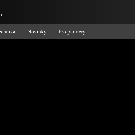
.
technika
Novinky
Pro partnery