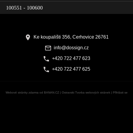
100551 - 100600
Ke koupališti 356, Cerhovice 26761
info@dossign.cz
+420 722 477 623
+420 722 477 625
Webové stránky zdarma
od
BANAN.CZ
|
Ostravski Tvorba webových stránek
|
Přihlásit se