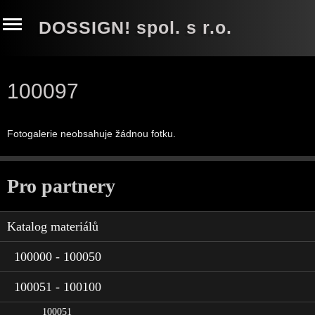
DOSSIGN! spol. s r.o.
100097
Fotogalerie neobsahuje žádnou fotku.
Pro partnery
Katalog materiálů
100000 - 100050
100051 - 100100
100051