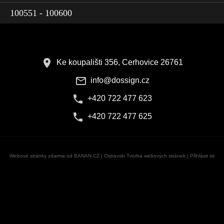
100551 - 100600
Ke koupališti 356, Cerhovice 26761
info@dossign.cz
+420 722 477 623
+420 722 477 625
Webové stránky zdarma
od
BANAN.CZ
|
Ostravski Tvorba webových stránek
|
Přihlásit se