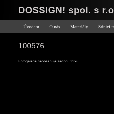
DOSSIGN! spol. s r.o
Úvodem
O nás
Materiály
Stínící 
100576
Fotogalerie neobsahuje žádnou fotku.