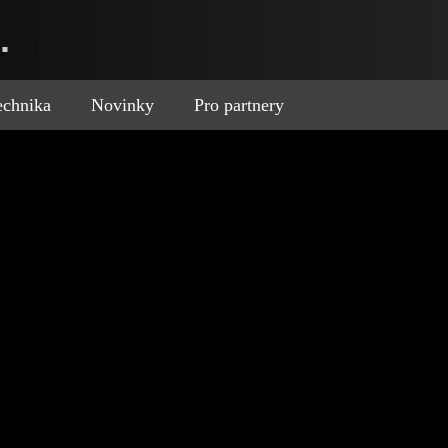
.
technika
Novinky
Pro partnery