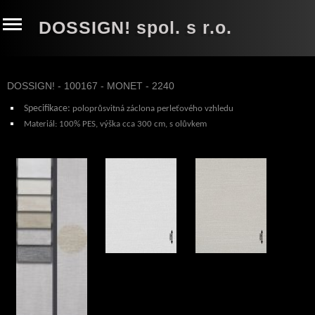
DOSSIGN! spol. s r.o.
DOSSIGN! - 100167 - MONET - 2240
Specifikace:
poloprůsvitná záclona perleťového vzhledu
Materiál:
100% PES, výška cca 300 cm, s olůvkem