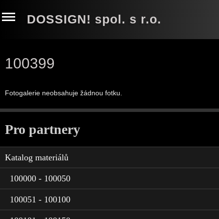
DOSSIGN! spol. s r.o.
100399
Fotogalerie neobsahuje žádnou fotku.
Pro partnery
Katalog materiálů
100000 - 100050
100051 - 100100