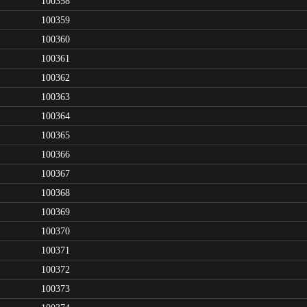
100358
100359
100360
100361
100362
100363
100364
100365
100366
100367
100368
100369
100370
100371
100372
100373