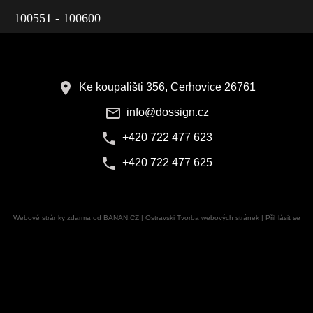
100551 - 100600
Ke koupališti 356, Cerhovice 26761
info@dossign.cz
+420 722 477 623
+420 722 477 625
Webové stránky zdarma
od
BANAN.CZ
|
Ostravski Tvorba webových stránek
|
Přihlásit se