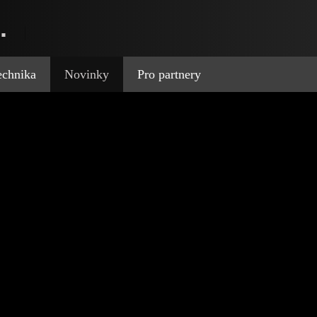
.
technika
Novinky
Pro partnery