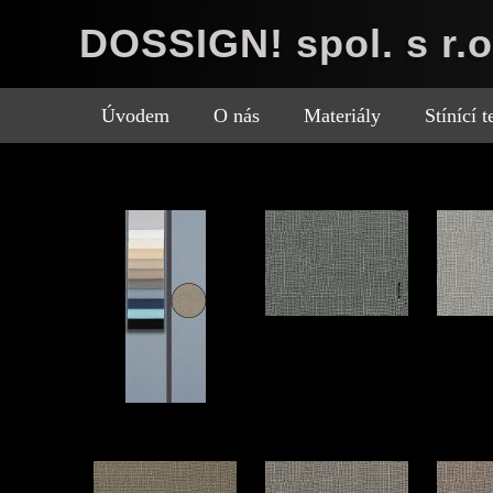
DOSSIGN! spol. s r.o
Úvodem
O nás
Materiály
Stínící 