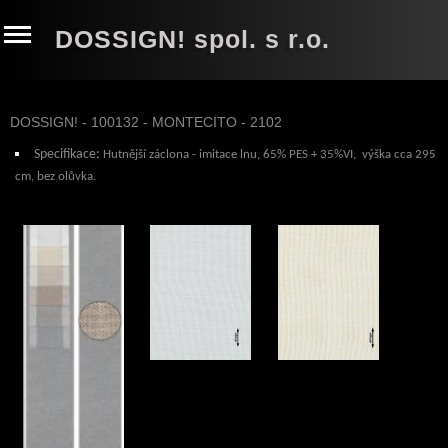
DOSSIGN! spol. s r.o.
DOSSIGN! - 100132 - MONTECITO - 2102
Specifikace:
Hutnější z
áclona - imitace lnu, 65% PES + 35%VI
, výška cca 295
cm, bez olůvka.