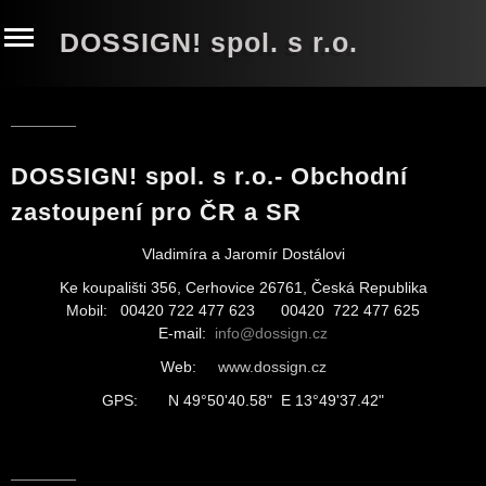
DOSSIGN! spol. s r.o.
DOSSIGN! spol. s r.o.- Obchodní
zastoupení pro ČR a SR
Vladimíra a Jaromír Dostálovi
Ke koupališti 356, Cerhovice 26761, Česká Republika
Mobil:
00420
722 477 623 00420 722 477 625
E-mail:
info
@dossign.cz
Web:
www.dossign.cz
GPS: N 49°50'40.58" E 13°49'37.42"