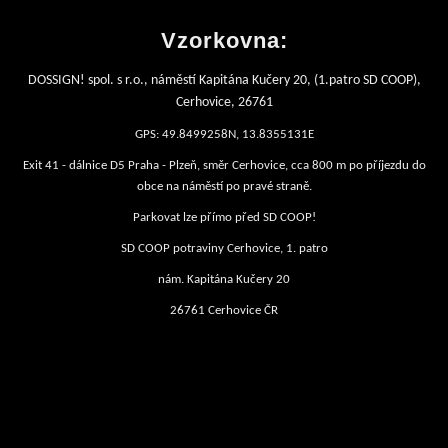
Vzorkovna:
DOSSIGN! spol. s r.o., náměstí Kapitána Kučery 20, (1.patro SD COOP),
Cerhovice, 26761
GPS: 49.8499258N, 13.8355131E
Exit 41 - dálnice D5 Praha - Plzeň, směr Cerhovice, cca 800 m po příjezdu do
obce na náměstí po pravé straně.
Parkovat lze přímo před SD COOP!
SD COOP potraviny Cerhovice, 1. patro
nám. Kapitána Kučery 20
26761 Cerhovice ČR