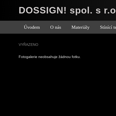
DOSSIGN! spol. s r.o
Úvodem
O nás
Materiály
Stínící 
VYŘAZENO
Fotogalerie neobsahuje žádnou fotku.