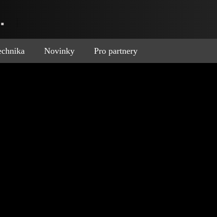
.
technika
Novinky
Pro partnery