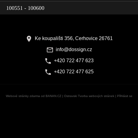
100551 - 100600
Ke koupališti 356, Cerhovice 26761
info@dossign.cz
+420 722 477 623
+420 722 477 625
Webové stránky zdarma
od
BANAN.CZ
|
Ostravski Tvorba webových stránek
|
Přihlásit se