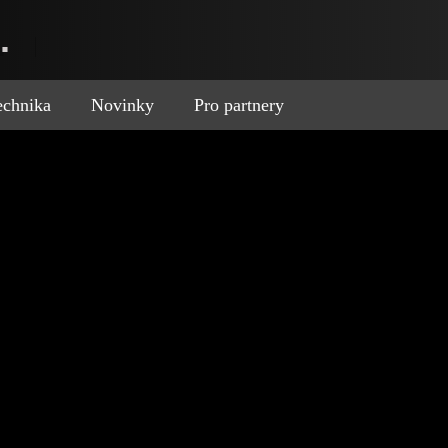
.
technika
Novinky
Pro partnery