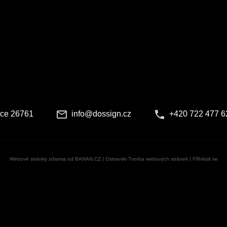
ice 26761
info@dossign.cz
+420 722 477 6
Webové stránky zdarma
od
BANAN.CZ
|
Ostravski Tvorba webových stránek
|
Přihlásit se