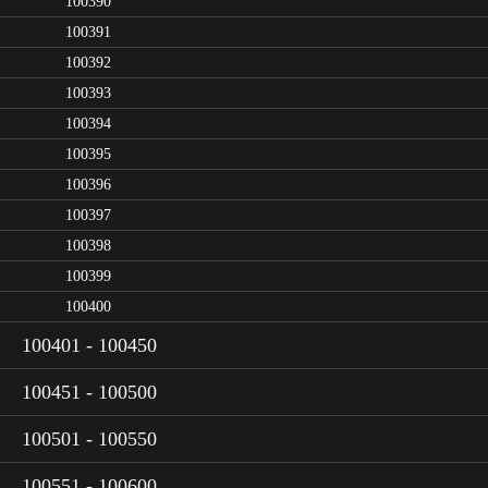
100390
100391
100392
100393
100394
100395
100396
100397
100398
100399
100400
100401 - 100450
100451 - 100500
100501 - 100550
100551 - 100600