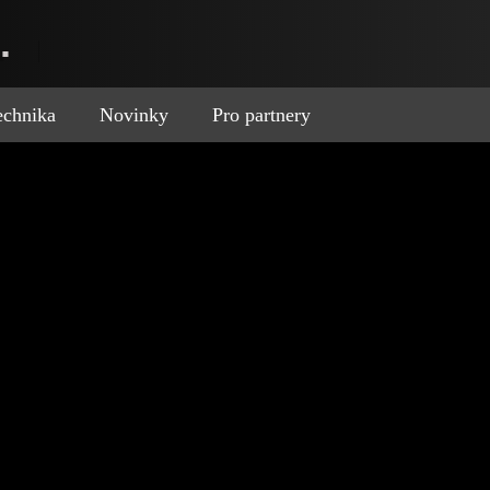
.
technika
Novinky
Pro partnery