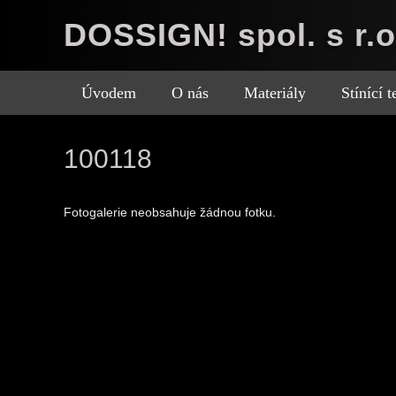
DOSSIGN! spol. s r.o
Úvodem
O nás
Materiály
Stínící 
100118
Fotogalerie neobsahuje žádnou fotku.