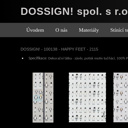
DOSSIGN! spol. s r.o
Úvodem
O nás
Materiály
Stínící 
DOSSIGN! - 100138 - HAPPY FEET - 2115
Specifikace:
Dekorační látka - z
ávěs
, potisk motiv tučňáci, 100% 