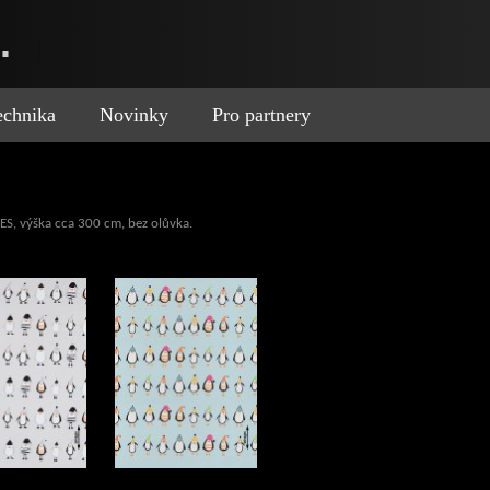
.
technika
Novinky
Pro partnery
PES
, výška cca 300 cm, bez olůvka.