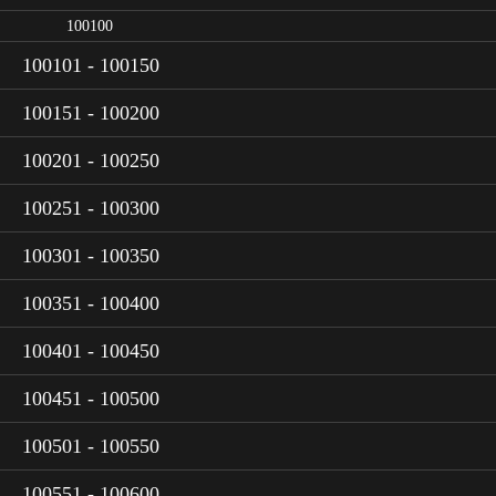
100100
100101 - 100150
100151 - 100200
100201 - 100250
100251 - 100300
100301 - 100350
100351 - 100400
100401 - 100450
100451 - 100500
100501 - 100550
100551 - 100600