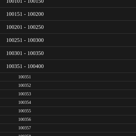
100101 - 100150
100151 - 100200
100201 - 100250
100251 - 100300
100301 - 100350
100351 - 100400
100351
100352
100353
100354
100355
100356
100357