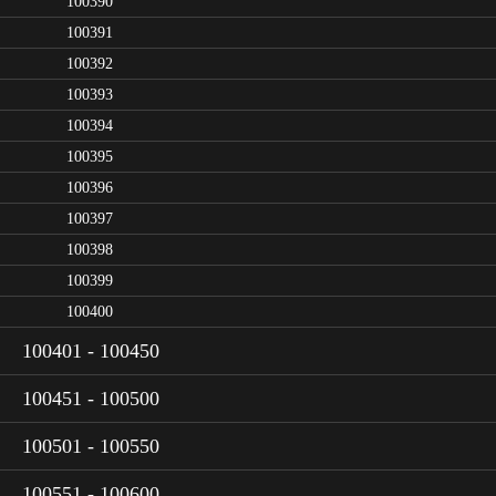
100390
100391
100392
100393
100394
100395
100396
100397
100398
100399
100400
100401 - 100450
100451 - 100500
100501 - 100550
100551 - 100600