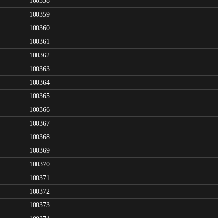
100358
100359
100360
100361
100362
100363
100364
100365
100366
100367
100368
100369
100370
100371
100372
100373