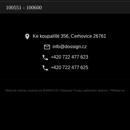
100551 - 100600
Ke koupališti 356, Cerhovice 26761
info@dossign.cz
+420 722 477 623
+420 722 477 625
Webové stránky zdarma
od
BANAN.CZ
|
Ostravski Tvorba webových stránek
|
Přihlásit se