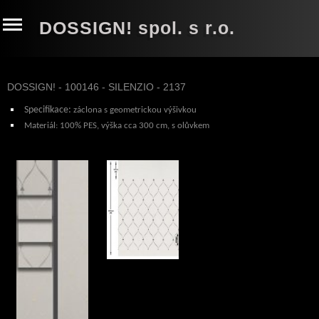
DOSSIGN! spol. s r.o.
DOSSIGN! - 100146 - SILENZIO - 2137
Specifikace:
záclona s geometrickou výšivkou
Materiál:
100% PES, výška cca 300 cm, s olůvkem