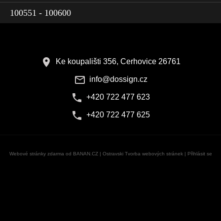
100551 - 100600
Ke koupališti 356, Cerhovice 26761
info@dossign.cz
+420 722 477 623
+420 722 477 625
Webové stránky zdarma
od
BANAN.CZ
|
Ostravski Tvorba webových stránek
|
Přihlásit se