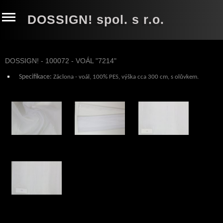
DOSSIGN! spol. s r.o.
DOSSIGN! - 100072 - VOÁL "7214"
Specifikace:
Záclona - voál
, 100% PES
, výška cca 300 cm, s olůvkem.