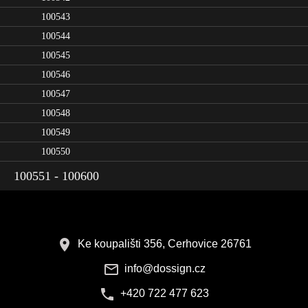
100543
100544
100545
100546
100547
100548
100549
100550
100551 - 100600
Ke koupališti 356, Cerhovice 26761
info@dossign.cz
+420 722 477 623