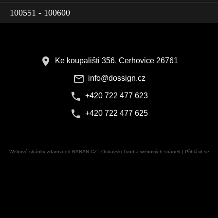
100551 - 100600
Ke koupališti 356, Cerhovice 26761
info@dossign.cz
+420 722 477 623
+420 722 477 625
Webové stránky zdarma
od
BANAN.CZ
|
Ostravski Tvorba webových stránek
|
Přihlásit se