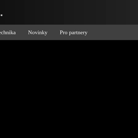
.
technika
Novinky
Pro partnery