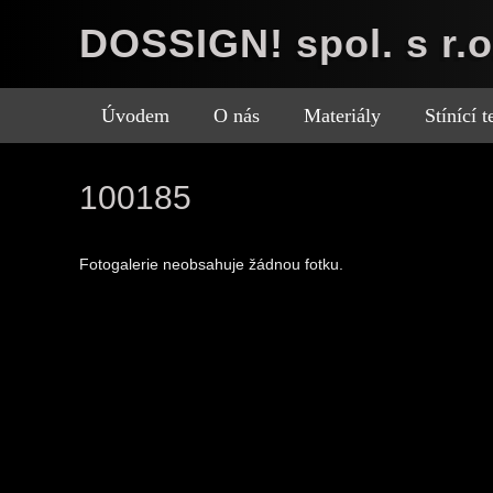
DOSSIGN! spol. s r.o
Úvodem
O nás
Materiály
Stínící 
100185
Fotogalerie neobsahuje žádnou fotku.