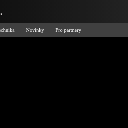
.
technika
Novinky
Pro partnery