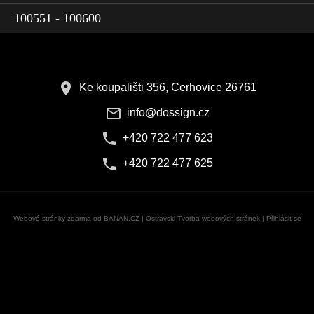
100551 - 100600
Ke koupališti 356, Cerhovice 26761
info@dossign.cz
+420 722 477 623
+420 722 477 625
Webové stránky zdarma
od
BANAN.CZ
|
Ostravski Tvorba webových stránek
|
Přihlásit se