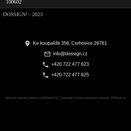
100602
DOSSIGN! - 2023
Ke koupališti 356, Cerhovice 26761
info@dossign.cz
+420 722 477 623
+420 722 477 625
Webové stránky zdarma
od
BANAN.CZ
|
Ostravski Tvorba webových stránek
|
Přihlásit se