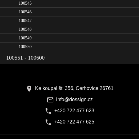
100545
100546
100547
100548
100549
100550
100551 - 100600
Ke koupališti 356, Cerhovice 26761
info@dossign.cz
+420 722 477 623
+420 722 477 625