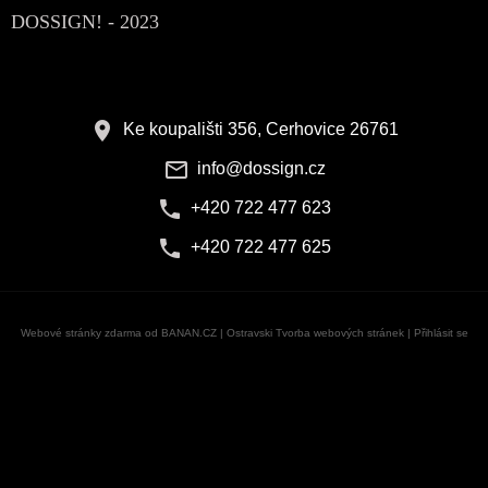
DOSSIGN! - 2023
Ke koupališti 356, Cerhovice 26761
info@dossign.cz
+420 722 477 623
+420 722 477 625
Webové stránky zdarma
od
BANAN.CZ
|
Ostravski Tvorba webových stránek
|
Přihlásit se