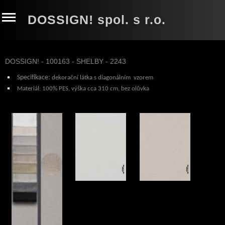
DOSSIGN! spol. s r.o.
DOSSIGN! - 100163 - SHELBY - 2243
Specifikace:
dekorační látka s diagonálním vzorem
Materiál:
100% PES, výška cca 310 cm, bez olůvka