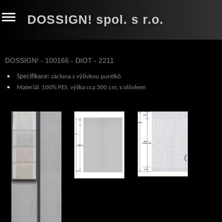
DOSSIGN! spol. s r.o.
DOSSIGN! - 100166 - DIOT - 2211
Specifikace:
záclona s výšivkou puntíků
Materiál:
100% PES, výška cca 300 cm, s olůvkem