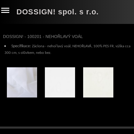
DOSSIGN! spol. s r.o.
DOSSIGN! - 100201 - NEHOŘLAVÝ VOÁL
Specifikace:
Záclona - nehořlavý voál
, NEHOŘLAVÁ, 100% PES FR
, výška cca
300 cm, s olůvkem, nebo bez.