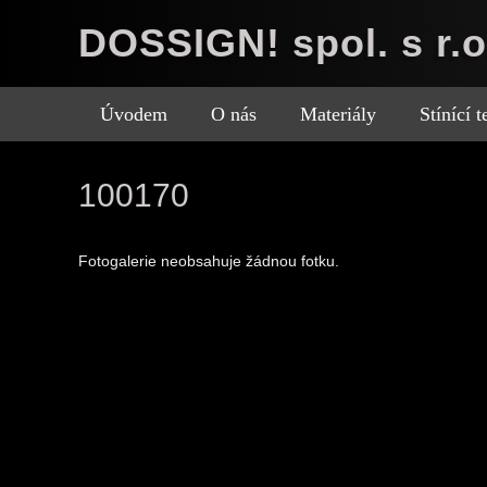
DOSSIGN! spol. s r.o
Úvodem
O nás
Materiály
Stínící 
100170
Fotogalerie neobsahuje žádnou fotku.