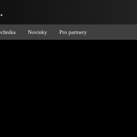
.
technika
Novinky
Pro partnery