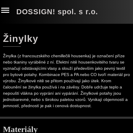
DOSSIGN! spol. s r.o.
Žinylky
Žinylka (
z francouzského
chenille
čili housenka) je označení příze
nebo tkaniny vyráběné z ní. Efektní nitě housenkovitého tvaru se
vyznačují odstávajícími vlasy a slouží především jako pevný textil
pro bytové potahy. Kombinace PES a PA nebo CO tvoří materiál pro
výrobu. Žinylkové nitě se přitom používají jako útek. Krom
čalounění se žinylka používá i na závěsy. Dobře udržuje teplo a
nepouští vlákna po vyprání ani vypárání. Žinylkové potahy jsou
jednobarevné, nebo s širokou paletou vzorů. Vynikají objemností a
jemností, předností je pak i cenová dostupnost.
Materiály