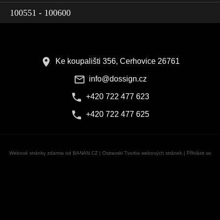
100551 - 100600
Ke koupališti 356, Cerhovice 26761
info@dossign.cz
+420 722 477 623
+420 722 477 625
Webové stránky zdarma
od
BANAN.CZ
|
Ostravski Tvorba webových stránek
|
Přihlásit se