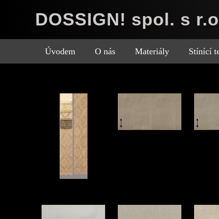
DOSSIGN! spol. s r.o
Úvodem
O nás
Materiály
Stínící 