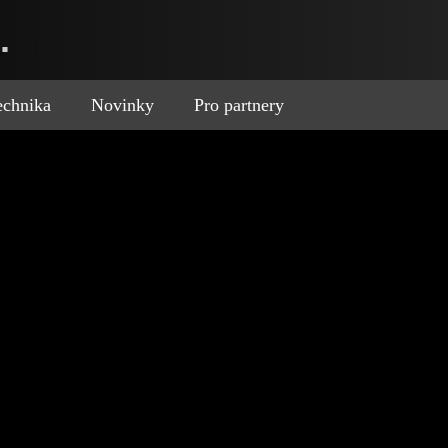
.
technika
Novinky
Pro partnery