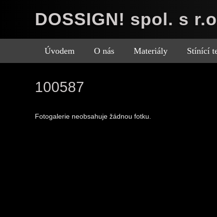
DOSSIGN! spol. s r.o
Úvodem
O nás
Materiály
Stínící 
100587
Fotogalerie neobsahuje žádnou fotku.