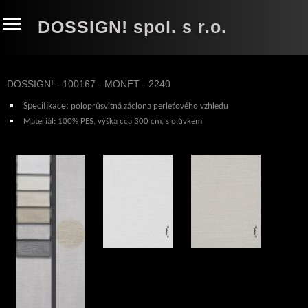
DOSSIGN! spol. s r.o.
DOSSIGN! - 100167 - MONET - 2240
Specifikace:
poloprůsvitná záclona perleťového vzhledu
Materiál:
100% PES, výška cca 300 cm, s olůvkem