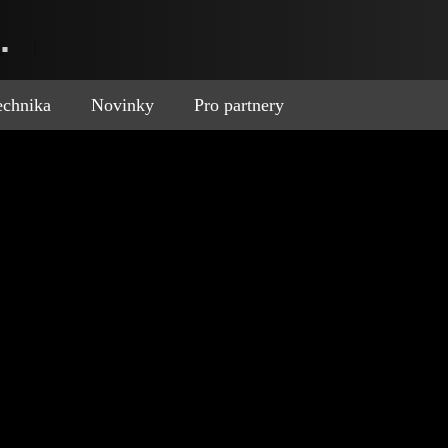
.
technika
Novinky
Pro partnery