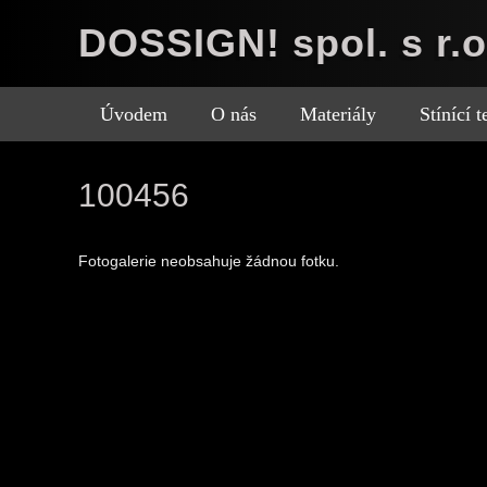
DOSSIGN! spol. s r.o
Úvodem
O nás
Materiály
Stínící 
100456
Fotogalerie neobsahuje žádnou fotku.