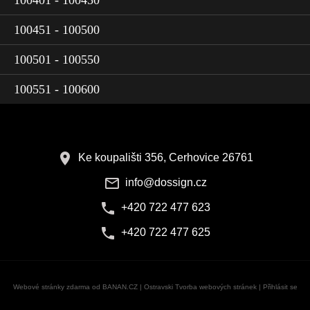
100401 - 100450
100451 - 100500
100501 - 100550
100551 - 100600
Ke koupališti 356, Cerhovice 26761
info@dossign.cz
+420 722 477 623
+420 722 477 625
Webové stránky zdarma
od
BANAN.CZ
|
Ostravski Tvorba webových stránek
|
Přihlásit se