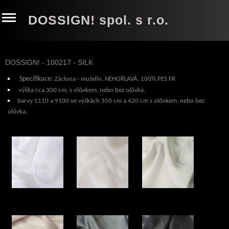
DOSSIGN! spol. s r.o.
DOSSIGN! - 100217 - SILK
Specifikace:
Záclona - mušelín
, NEHOŘLAVÁ, 100% PES FR
výška cca 300 cm,
s olůvkem, nebo bez olůvka
.
barvy 1110 a 9100 ve výškách 350 cm a 420 cm s olůvkem, nebo bez
olůvka.