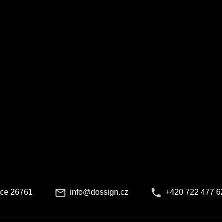
ice 26761
info@dossign.cz
+420 722 477 6