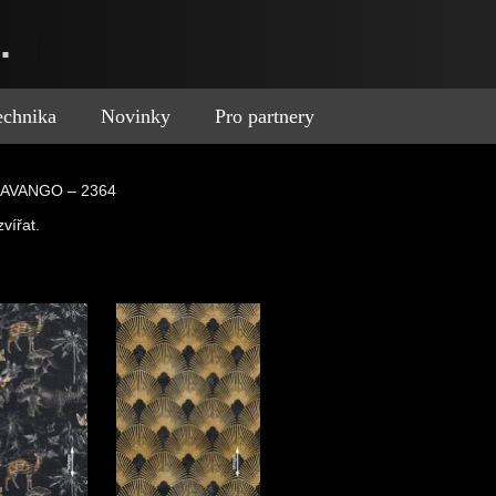
.
technika
Novinky
Pro partnery
KAVANGO – 2364
vířat.