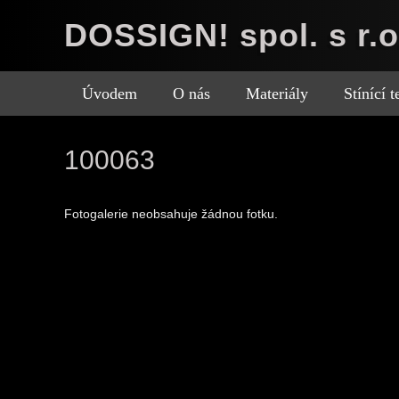
DOSSIGN! spol. s r.o
Úvodem
O nás
Materiály
Stínící 
100063
Fotogalerie neobsahuje žádnou fotku.