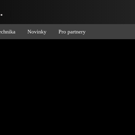
.
technika
Novinky
Pro partnery